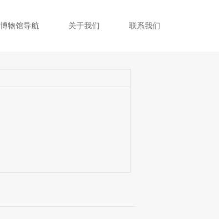
博物馆导航
关于我们
联系我们